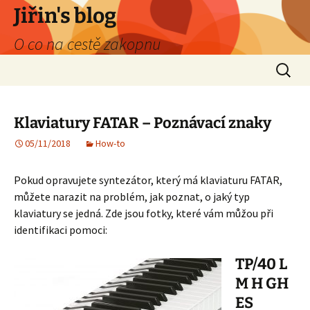
Skip
Jiřin's blog
to
O co na cestě zakopnu
content
Search
for:
Klaviatury FATAR – Poznávací znaky
05/11/2018
How-to
Pokud opravujete syntezátor, který má klaviaturu FATAR,
můžete narazit na problém, jak poznat, o jaký typ
klaviatury se jedná. Zde jsou fotky, které vám můžou při
identifikaci pomoci:
TP/40 L
M H GH
ES