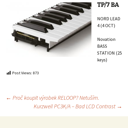
TP/7 BA
NORD LEAD
4 (4 OCT)
Novation
BASS
STATION (25
keys)
Post Views:
873
Post
←
Proč koupit výrobek RELOOP? Netuším.
Kurzweil PC3K/A – Bad LCD Contrast
→
navigation