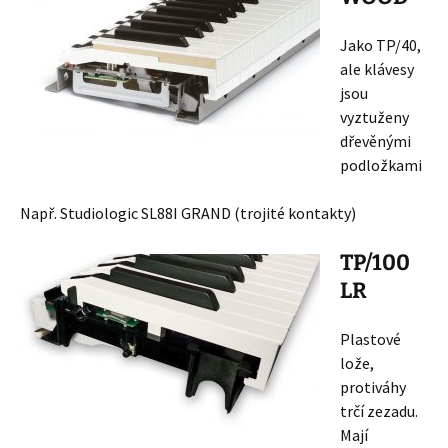
Jako TP/40,
ale klávesy
jsou
vyztuženy
dřevěnými
podložkami
Např. Studiologic SL88I GRAND (trojité kontakty)
TP/100
LR
Plastové
lože,
protiváhy
trčí zezadu.
Mají