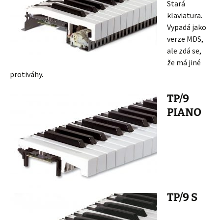
Stará
klaviatura.
Vypadá jako
verze MDS,
ale zdá se,
že má jiné
protiváhy.
TP/9
PIANO
TP/9 S