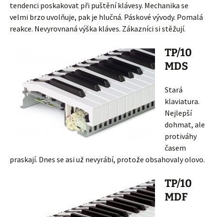
tendenci poskakovat při puštění klávesy. Mechanika se
velmi brzo uvolňuje, pak je hlučná. Páskové vývody. Pomalá
reakce. Nevyrovnaná výška kláves. Zákazníci si stěžují.
TP/10
MDS
Stará
klaviatura.
Nejlepší
dohmat, ale
protiváhy
časem
praskají. Dnes se asi už nevyrábí, protože obsahovaly olovo.
TP/10
MDF