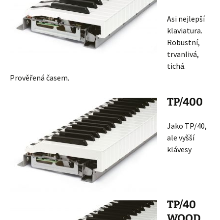
Asi nejlepší
klaviatura.
Robustní,
trvanlivá,
tichá.
Prověřená časem.
TP/400
Jako TP/40,
ale vyšší
klávesy
TP/40
WOOD